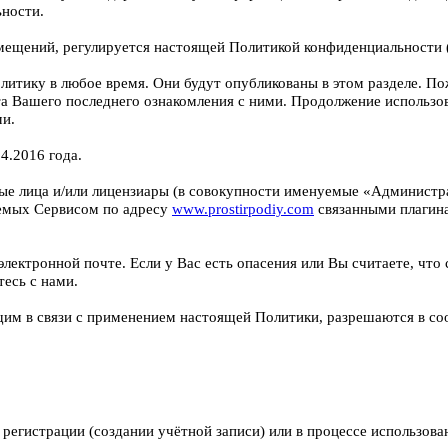
ьности.
помещений, регулируется настоящей Политикой конфиденциальности 
литику в любое время. Они будут опубликованы в этом разделе. П
та Вашего последнего ознакомления с ними. Продолжение использо
ми.
4.2016 года.
ые лица и/или лицензиары (в совокупности именуемые «Администр
уемых Сервисом по адресу
www.prostirpodiy.com
связанными плагин
ектронной почте. Если у Вас есть опасения или Вы считаете, что
тесь с нами.
м в связи с применением настоящей Политики, разрешаются в соо
гистрации (создании учётной записи) или в процессе использован