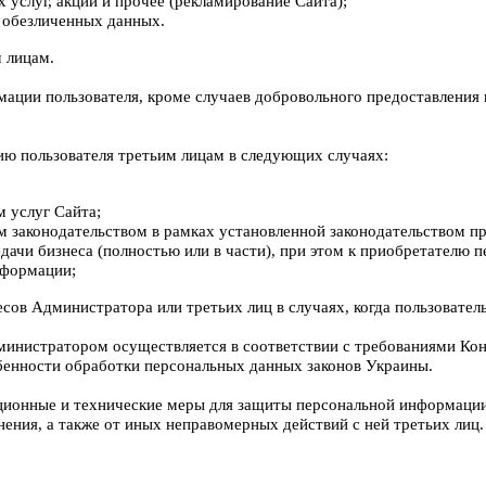
услуг, акций и прочее (рекламирование Сайта);
 обезличенных данных.
м лицам.
ции пользователя, кроме случаев добровольного предоставления 
ию пользователя третьим лицам в следующих случаях:
м услуг Сайта;
законодательством в рамках установленной законодательством п
дачи бизнеса (полностью или в части), при этом к приобретателю 
нформации;
сов Администратора или третьих лиц в случаях, когда пользовател
министратором осуществляется в соответствии с требованиями Ко
бенности обработки персональных данных законов Украины.
ионные и технические меры для защиты персональной информации 
нения, а также от иных неправомерных действий с ней третьих лиц